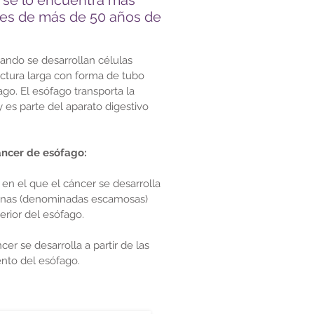
 se lo encuentra más
es de más de 50 años de
ando se desarrollan células
ctura larga con forma de tubo
go. El esófago transporta la
 es parte del aparato digestivo
áncer de esófago:
en el que el cáncer se desarrolla
planas (denominadas escamosas)
erior del esófago.
er se desarrolla a partir de las
ento del esófago.