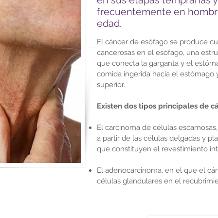
en sus etapas tempranas y
frecuentemente en hombr
edad.
El cáncer de esófago se produce cu
cancerosas en el esófago, una estru
que conecta la garganta y el estóma
comida ingerida hacia el estómago y
superior.
Existen dos tipos principales de c
El carcinoma de células escamosas, 
a partir de las células delgadas y 
que constituyen el revestimiento int
El adenocarcinoma, en el que el cánc
células glandulares en el recubrimi