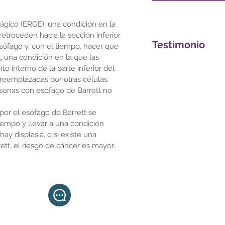
fágico (ERGE)
, una condición en la
etroceden hacia la sección inferior
Testimonio
esófago y, con el tiempo, hacer que
t
, una condición en la que las
o interno de la parte inferior del
reemplazadas por otras células
rsonas con esófago de Barrett no
por el esófago de Barrett se
empo y llevar a una condición
hay displasia, o si existe una
rett, el riesgo de cáncer es mayor.
+52 1 55 2107
8324