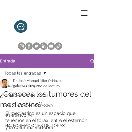
+52 1 55 2107 8324
Entrada
Todas las entradas
Dr. José Manuel Mier Odriozola
Todas las entradas
30 sept 2022
3 min de lectura
¿Conoces los tumores del
CÁNCER DE PULMÓN
mediastino?
SUDORACIÓN EXCESIVA
El mediastino es un espacio que 
RUBOR FACIAL
tenemos en el tórax, entre el esternón 
MALFORMACIONES DE TÓRAX
y la columna vertebral, 