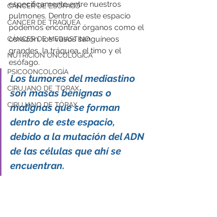
específicamente entre nuestros 
CÁNCER DE ESÓFAGO
pulmones. Dentro de este espacio 
CÁNCER DE TRAQUEA
podemos encontrar órganos como el 
corazón, l
os vasos sanguíneos 
CÁNCER DE MEDIASTINO
grandes, la tráquea, el timo y el 
NUTRICIÓN ONCOLÓGICA
esófago.
PSICOONCOLOGÍA
Los tumores del mediastino 
CIRUJANO DE ´TORAX
son masas benignas o 
CIRUJANO DE TÓRAX
malignas que se forman 
dentro de este espacio, 
debido a la mutación del ADN 
de las células que ahí se 
encuentran.