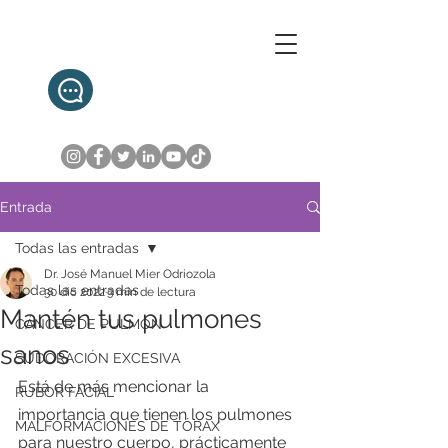
+52 1 55 2107 8324
Entrada
Todas las entradas
Dr. José Manuel Mier Odriozola
Todas las entradas
30 dic 2022
3 min de lectura
Mantén tus pulmones
CÁNCER DE PULMÓN
sanos
SUDORACIÓN EXCESIVA
Está de más mencionar la 
RUBOR FACIAL
importancia que tienen los pulmones 
MALFORMACIONES DE TÓRAX
para nuestro cuerpo, prácticamente 